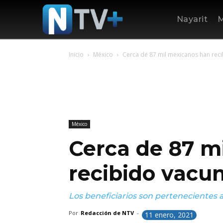
Nayarit
M
Inicio
México
Cerca de 87 mil mexicanos han reci
México
Cerca de 87 m
recibido vacun
Los beneficiarios son pertenecientes al
Por
Redacción de NTV
-
11 enero, 2021