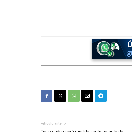
Artículo anterior
Tepic endurecerá medidas ante repunte de