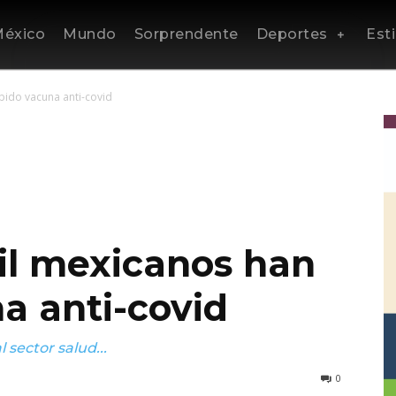
éxico
Mundo
Sorprendente
Deportes
Esti
bido vacuna anti-covid
il mexicanos han
a anti-covid
 sector salud...
0