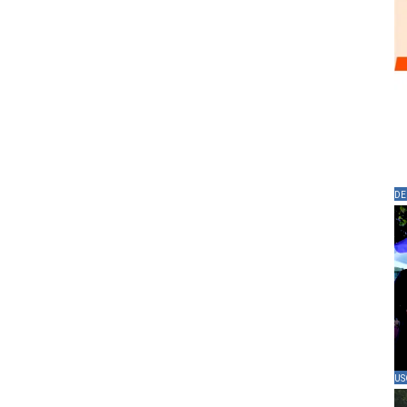
DE
US