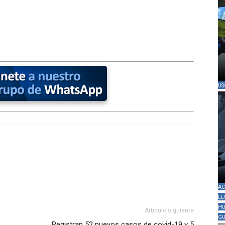
US
AC
LL
HU
Artículo siguiente
GU
Registran 52 nuevos casos de covid-19 y 5