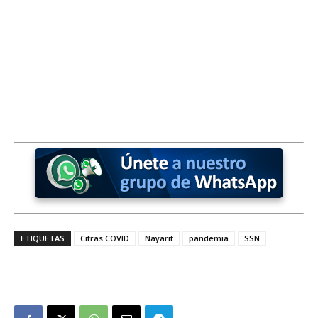
ETIQUETAS
Cifras COVID
Nayarit
pandemia
SSN