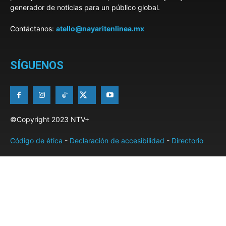
generador de noticias para un público global.
Contáctanos:
atello@nayaritenlinea.mx
SÍGUENOS
©Copyright 2023 NTV+
Código de ética
-
Declaración de accesibilidad
-
Directorio