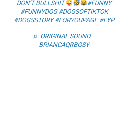
DON’T BULLSHIT
#FUNNY
#FUNNYDOG
#DOGSOFTIKTOK
#DOGSSTORY
#FORYOUPAGE
#FYP
♬ ORIGINAL SOUND –
BRIANCAQRBGSY