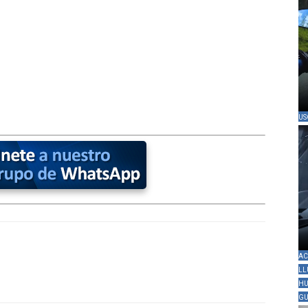
US
AC
LL
HU
GU