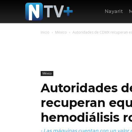
Nayarit
M
Inicio
México
Autoridades de CDMX recuperan eq
México
Autoridades 
recuperan equ
hemodiálisis 
• Las máquinas cuentan con un valor de