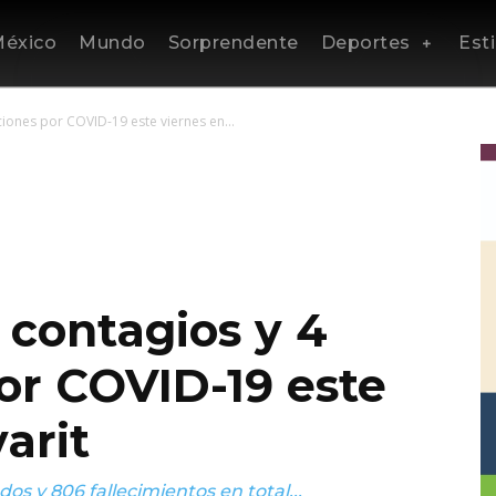
éxico
Mundo
Sorprendente
Deportes
Esti
iones por COVID-19 este viernes en...
 contagios y 4
or COVID-19 este
arit
s y 806 fallecimientos en total...