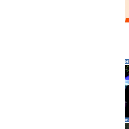
DE
US