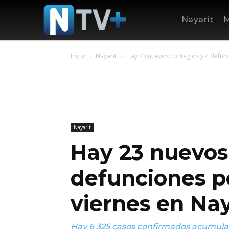
Nayarit
M
Inicio
Nayarit
Hay 23 nuevos contagios y 4 defunc
Nayarit
Hay 23 nuevos
defunciones p
viernes en Nay
Hay 6 325 casos confirmados acumulado