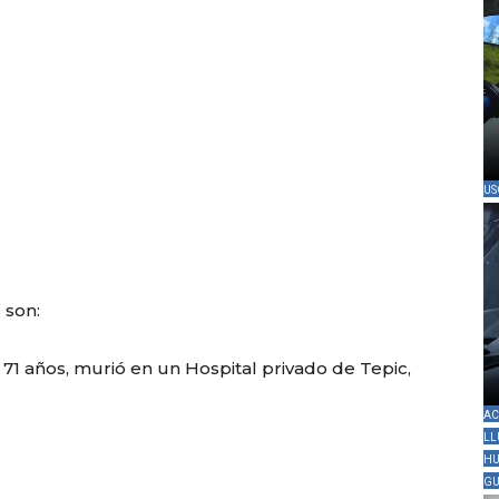
US
 son:
71 años, murió en un Hospital privado de Tepic,
AC
LL
HU
GU