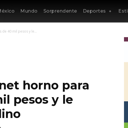
éxico
Mundo
Sorprendente
Deportes
Esti
 de 40 mil pesos y le...
rnet horno para
il pesos y le
ino