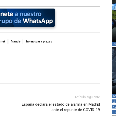
rnet
fraude
horno para pizzas
US
AC
Artículo siguiente
LL
España declara el estado de alarma en Madrid
HU
ante el repunte de COVID-19
GU