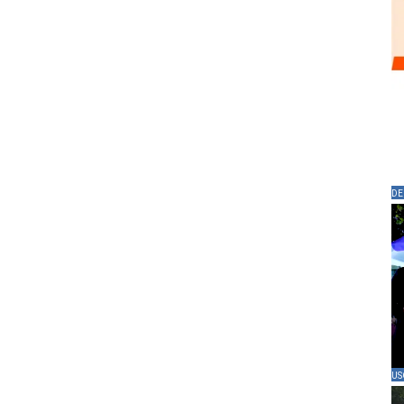
DE
US