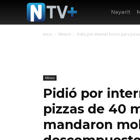
Nayarit
M
Inicio
México
Pidió por internet horno para pizzas
México
Pidió por inte
pizzas de 40 m
mandaron mol