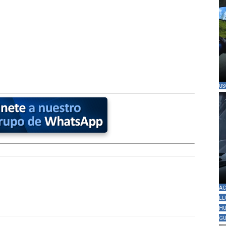
US
AC
LL
HU
GU