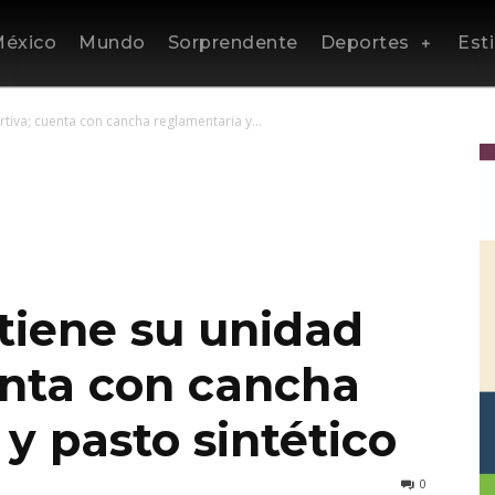
éxico
Mundo
Sorprendente
Deportes
Esti
tiva; cuenta con cancha reglamentaria y...
tiene su unidad
enta con cancha
y pasto sintético
0