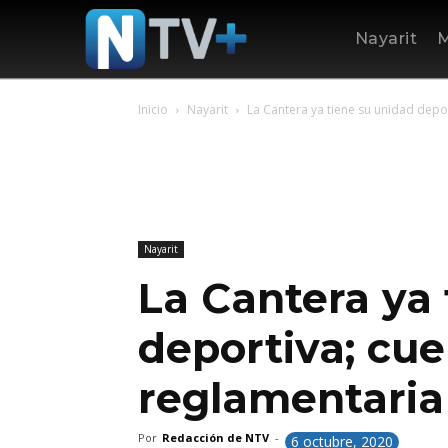
Nayarit
M
Inicio
Nayarit
La Cantera ya tiene su unidad depor
Nayarit
La Cantera ya 
deportiva; cu
reglamentaria 
Por
Redacción de NTV
-
6 octubre, 2020