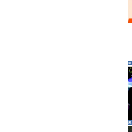
DE
US