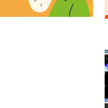
DE
US