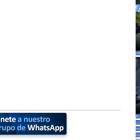
US
AC
LL
HU
GU