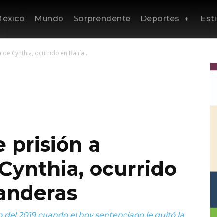
éxico
Mundo
Sorprendente
Deportes
Esti
 de Cynthia, ocurrido en Bahía...
 prisión a
Cynthia, ocurrido
anderas
 del 2019 cuando el hoy sentenciado le quitó la