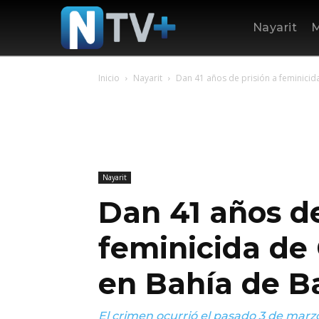
Nayarit
M
Inicio
Nayarit
Dan 41 años de prisión a feminicida
Nayarit
Dan 41 años de
feminicida de 
en Bahía de B
El crimen ocurrió el pasado 3 de marzo