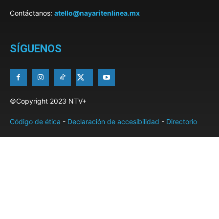
Contáctanos:
atello@nayaritenlinea.mx
SÍGUENOS
©Copyright 2023 NTV+
Código de ética
-
Declaración de accesibilidad
-
Directorio