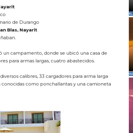
Nayarit
sco
AL
ginario de Durango
an Blas, Nayarit
añaban.
ctó un campamento, donde se ubicó una casa de
es para armas largas, cuatro abastecidos.
SS
diversos calibres, 33 cargadores para arma larga
cas conocidas como ponchallantas y una camioneta