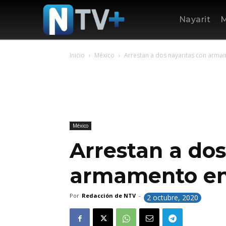
Nayarit
M
Inicio
México
Arrestan a dos nayaritas con arma
México
Arrestan a dos
armamento en
Por
Redacción de NTV
-
2 octubre, 2020