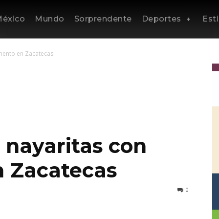
éxico
Mundo
Sorprendente
Deportes
Esti
mento en Zacatecas
 nayaritas con
 Zacatecas
0