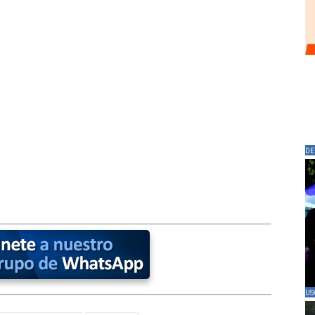
DE
US