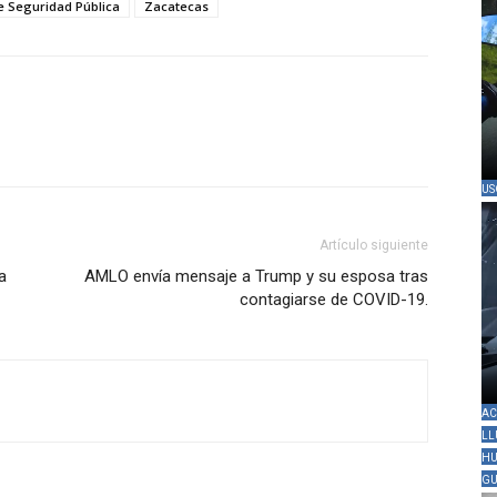
e Seguridad Pública
Zacatecas
US
Artículo siguiente
a
AMLO envía mensaje a Trump y su esposa tras
contagiarse de COVID-19.
AC
LL
HU
GU