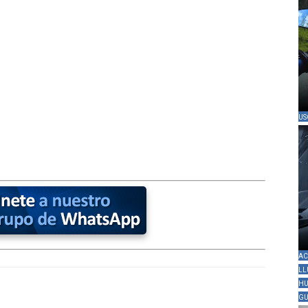
US
AC
LL
HU
GU