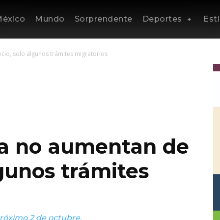
éxico
Mundo
Sorprendente
Deportes
Esti
cio, solo algunos trámites migratorios
sta no aumentan de
lgunos trámites
próximo 2 de octubre.