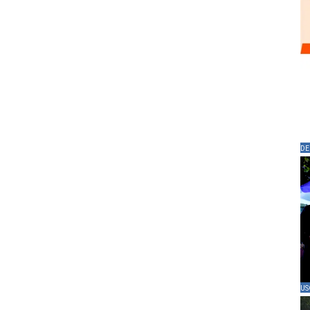
DE
US