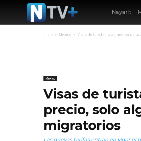
Nayarit
M
Inicio
México
Visas de turista no aumentan de pre
México
Visas de turi
precio, solo a
migratorios
Las nuevas tarifas entran en vigor el 