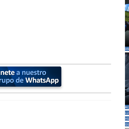
US
AC
LL
HU
GU