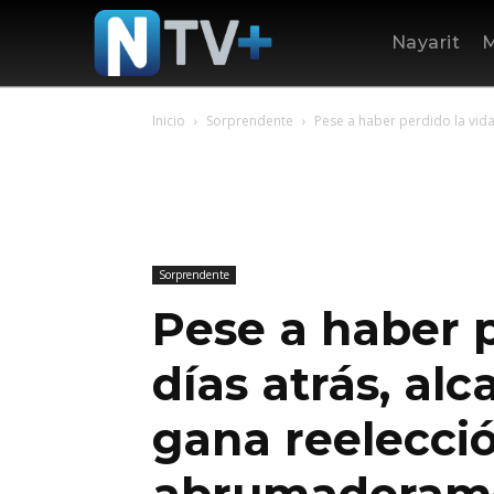
Nayarit
M
Inicio
Sorprendente
Pese a haber perdido la vida
Sorprendente
Pese a haber p
días atrás, al
gana reelecci