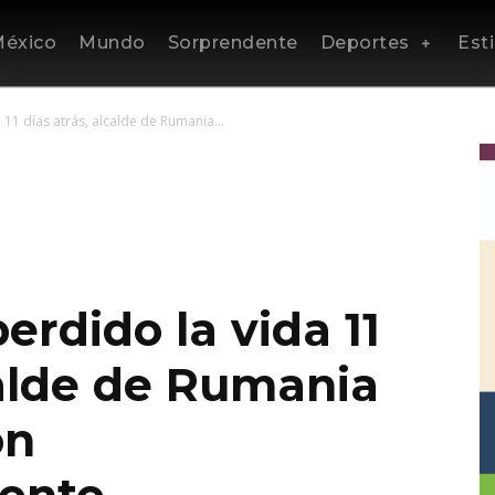
éxico
Mundo
Sorprendente
Deportes
Esti
 11 días atrás, alcalde de Rumania...
erdido la vida 11
calde de Rumania
ón