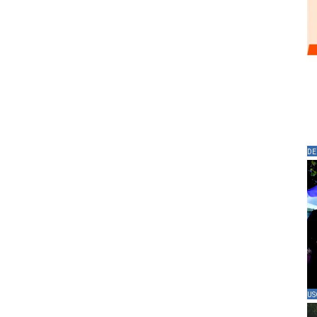
DE
US