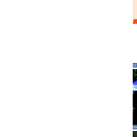
DE
US