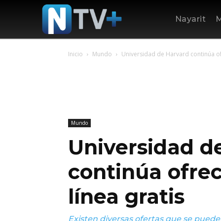
Nayarit
M
Inicio
Mundo
Universidad de Harvard continúa of
Mundo
Universidad d
continúa ofre
línea gratis
Existen diversas ofertas que se pued