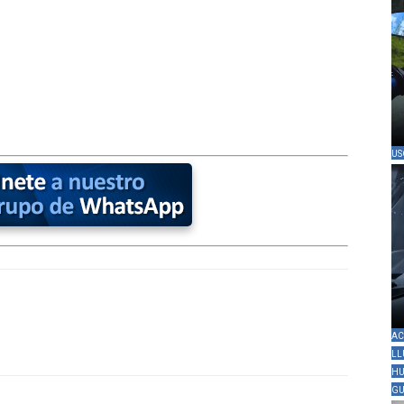
US
AC
LL
HU
GU