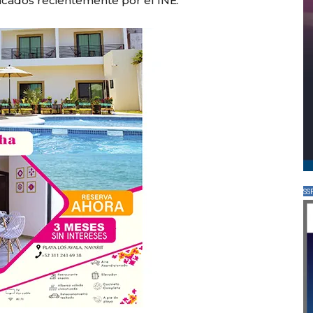
icados recientemente por el INE.
SS