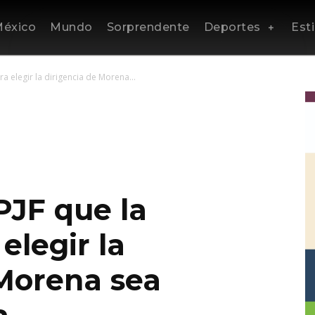
éxico
Mundo
Sorprendente
Deportes
Esti
a elegir la dirigencia de Morena...
PJF que la
elegir la
 Morena sea