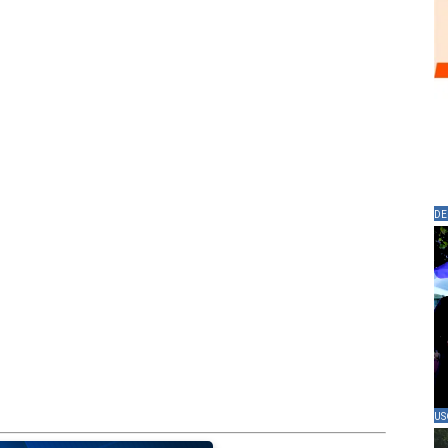
DE
US