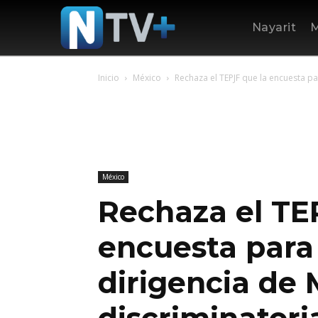
Nayarit
M
Inicio
México
Rechaza el TEPJF que la encuesta par
México
Rechaza el TE
encuesta para 
dirigencia de