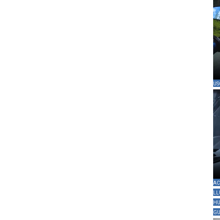
US
AC
LL
HU
GU