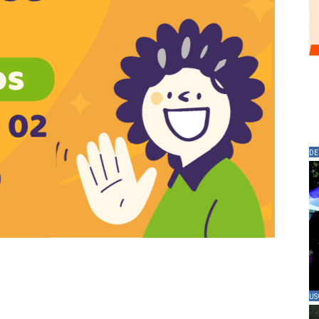
DE
US