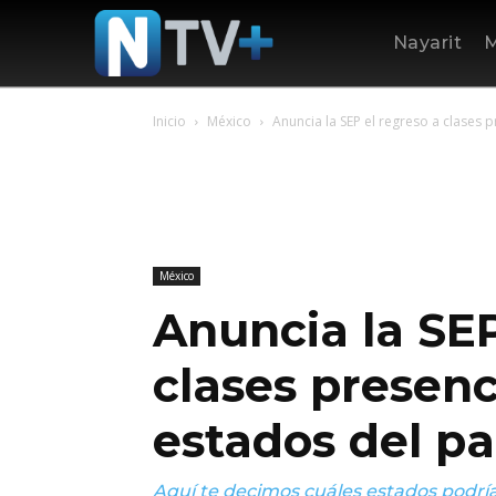
Nayarit
M
Inicio
México
Anuncia la SEP el regreso a clases p
México
Anuncia la SEP
clases presenc
estados del pa
Aquí te decimos cuáles estados podrían