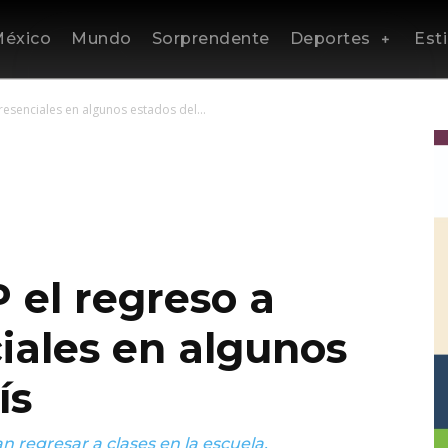
éxico
Mundo
Sorprendente
Deportes
Esti
resenciales en algunos estados del...
 el regreso a
iales en algunos
ís
 regresar a clases en la escuela.