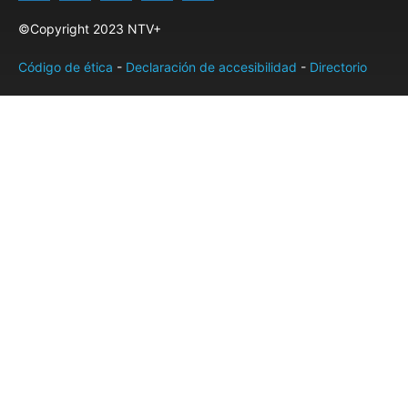
©Copyright 2023 NTV+
Código de ética
-
Declaración de accesibilidad
-
Directorio