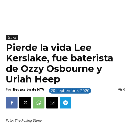
Estilos
Pierde la vida Lee
Kerslake, fue baterista
de Ozzy Osbourne y
Uriah Heep
Por
Redacción de NTV
-
0
20 septiembre, 2020
Foto: The Rolling Stone