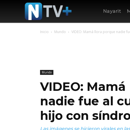
Nayarit
M
Inicio
Mundo
VIDEO: Mamá llora porque nadie fue
Mundo
VIDEO: Mamá l
nadie fue al 
hijo con sínd
Las imágenes se hicieron virales en las