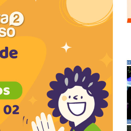
DE
US