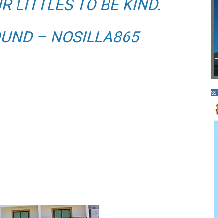
R LITTLES TO BE KIND.
OUND – NOSILLA865
SS