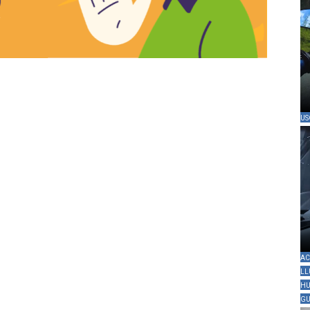
US
AC
LL
HU
GU