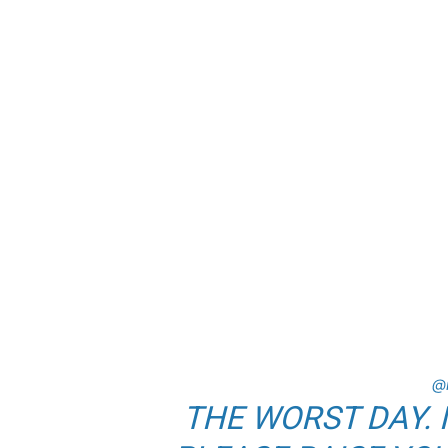
@n
THE WORST DAY. 