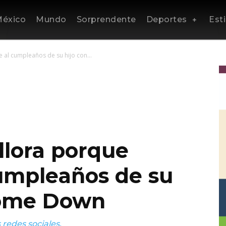
éxico
Mundo
Sorprendente
Deportes
Esti
 al cumpleaños de su hijo con...
lora porque
cumpleaños de su
rome Down
 redes sociales.