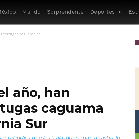
éxico
Mundo
Sorprendente
Deportes
Esti
51 tortugas caguama en...
el año, han
ortugas caguama
rnia Sur
ntal indica que los hallazgos se han registrado