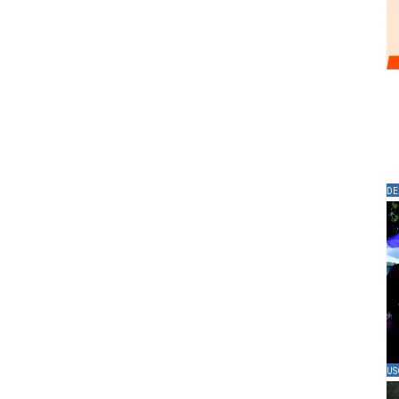
DE
US