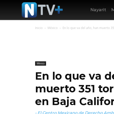
Nayarit
M
Inicio
México
En lo que va del año, han muerto 3
México
En lo que va d
muerto 351 t
en Baja Califo
• El Centro Mexicano de Derecho Ambie