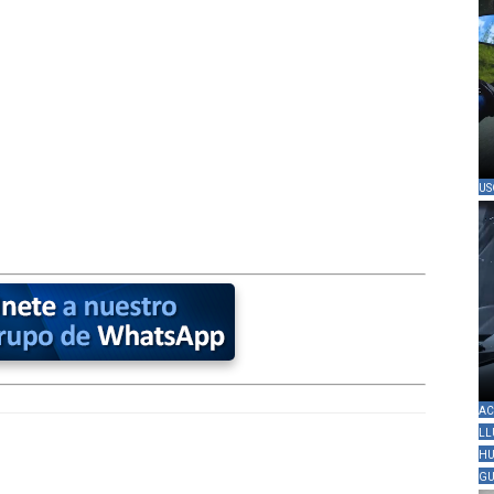
US
AC
LL
HU
GU