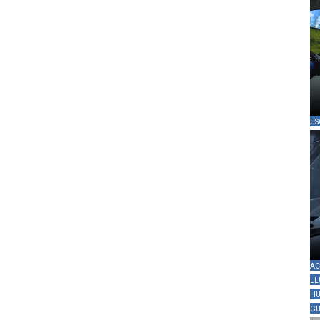
US
AC
LL
HU
GU