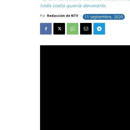
toda costa quería devorarlo.
Por
Redacción de NTV
-
11 septiembre, 2020