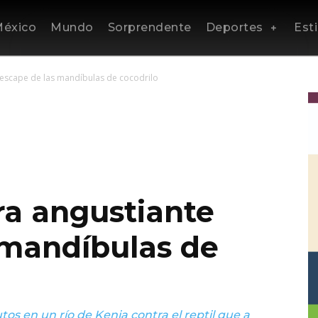
éxico
Mundo
Sorprendente
Deportes
Esti
 escape de las mandíbulas de cocodrilo
ra angustiante
 mandíbulas de
tos en un río de Kenia contra el reptil que a