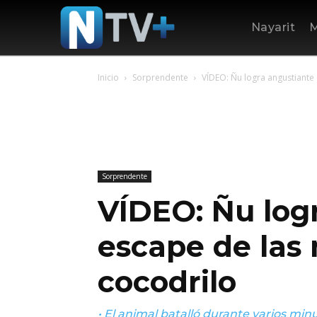
Nayarit
M
Inicio
Sorprendente
VÍDEO: Ñu logra angustiante
Sorprendente
VÍDEO: Ñu log
escape de las
cocodrilo
• El animal batalló durante varios minu