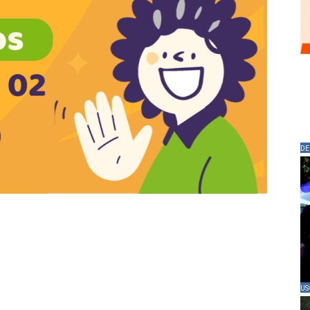
DE
US