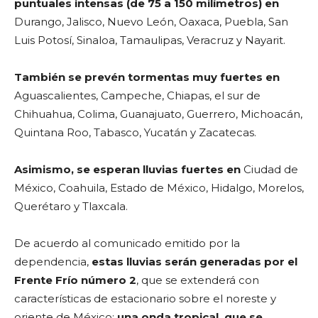
puntuales intensas
(de 75 a 150 milímetros)
en
Durango, Jalisco, Nuevo León, Oaxaca, Puebla, San
Luis Potosí, Sinaloa, Tamaulipas, Veracruz y Nayarit.
También se prevén tormentas muy fuertes en
Aguascalientes, Campeche, Chiapas, el sur de
Chihuahua, Colima, Guanajuato, Guerrero, Michoacán,
Quintana Roo, Tabasco, Yucatán y Zacatecas.
Asimismo, se esperan lluvias fuertes en
Ciudad de
México, Coahuila, Estado de México, Hidalgo, Morelos,
Querétaro y Tlaxcala.
De acuerdo al comunicado emitido por la
dependencia,
estas lluvias serán generadas por el
Frente Frío número 2
, que se extenderá con
características de estacionario sobre el noreste y
oriente de México;
una onda tropical, que se