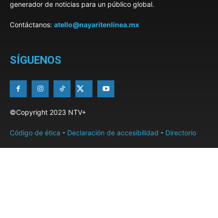
generador de noticias para un público global.
Contáctanos:
atello@nayaritenlinea.mx
SÍGUENOS
©Copyright 2023 NTV+
Código de ética
-
Declaración de accesibilidad
-
Directorio