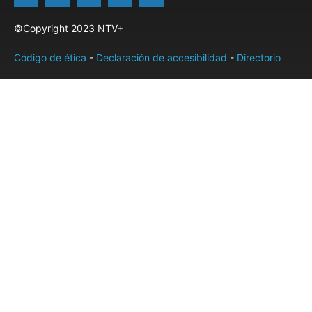
©Copyright 2023 NTV+
Código de ética
-
Declaración de accesibilidad
-
Directorio