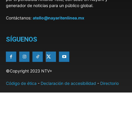
generador de noticias para un público global.
Contáctanos:
atello@nayaritenlinea.mx
SÍGUENOS
©Copyright 2023 NTV+
Código de ética
-
Declaración de accesibilidad
-
Directorio