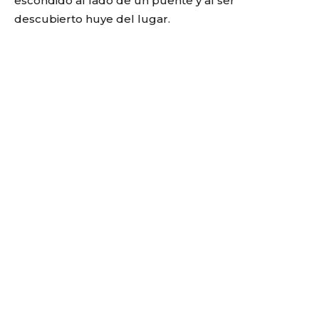
escondido al lado de un puente y al ser
descubierto huye del lugar.