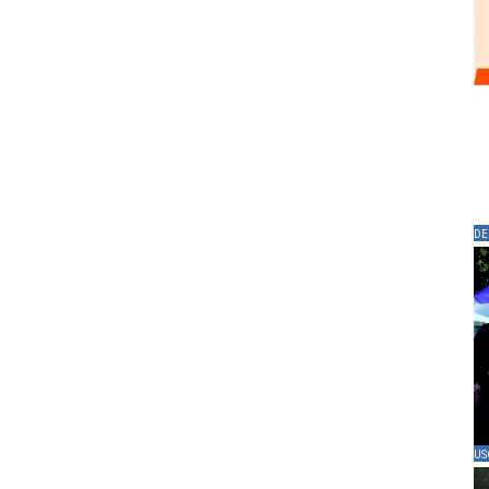
DE
US