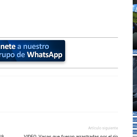
US
AC
LL
HU
Artículo siguiente
GU
19
VIDEO: Vacas que fueron arrastradas por el río