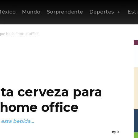
éxico
Mundo
Sorprendente
Deportes
Esti
que hacen home office
ta cerveza para
 home office
esta bebida...
0