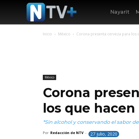
Nayarit
M
Inicio
México
Corona presenta cerveza para los 
México
Corona presen
los que hacen
*Sin alcohol y conservando el sabor de 
Por
Redacción de NTV
-
27 julio, 2020