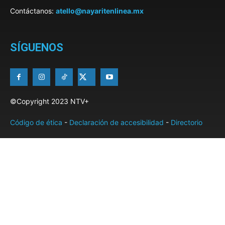
Contáctanos:
atello@nayaritenlinea.mx
SÍGUENOS
©Copyright 2023 NTV+
Código de ética
-
Declaración de accesibilidad
-
Directorio