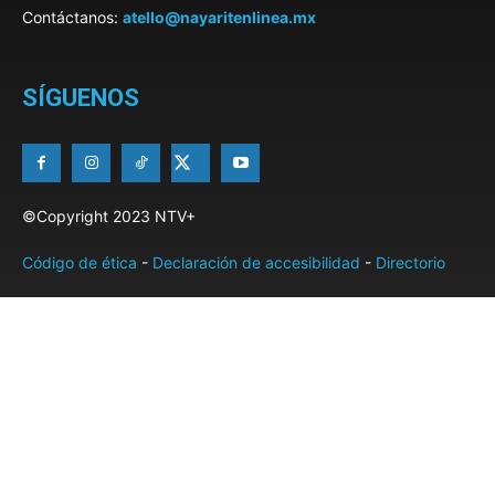
Contáctanos:
atello@nayaritenlinea.mx
SÍGUENOS
©Copyright 2023 NTV+
Código de ética
-
Declaración de accesibilidad
-
Directorio