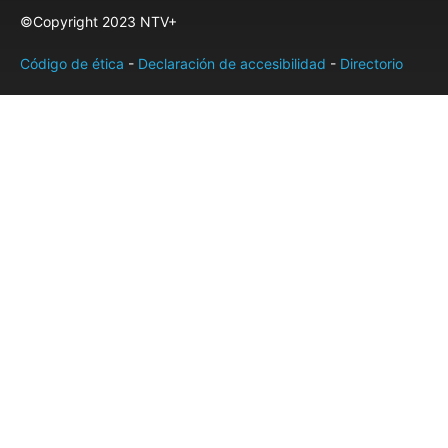
©Copyright 2023 NTV+
Código de ética
-
Declaración de accesibilidad
-
Directorio