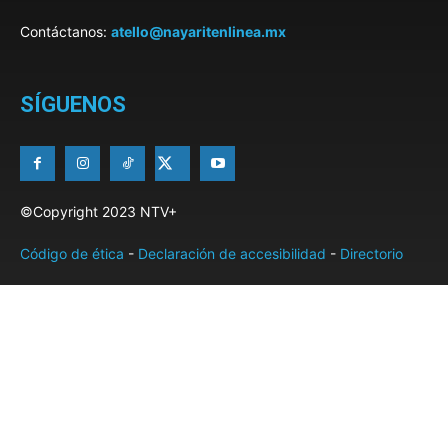
Contáctanos:
atello@nayaritenlinea.mx
SÍGUENOS
©Copyright 2023 NTV+
Código de ética
-
Declaración de accesibilidad
-
Directorio