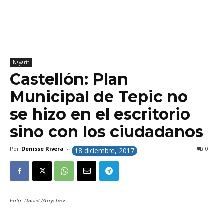
Nayarit
Castellón: Plan
Municipal de Tepic no
se hizo en el escritorio
sino con los ciudadanos
Por
Denisse Rivera
-
0
18 diciembre, 2017
Foto: Daniel Stoychev