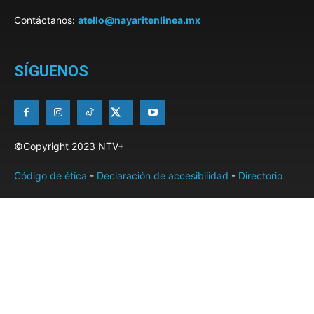
Contáctanos:
atello@nayaritenlinea.mx
SÍGUENOS
©Copyright 2023 NTV+
Código de ética
-
Declaración de accesibilidad
-
Directorio