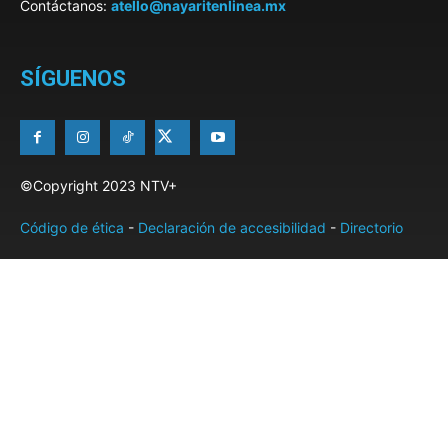
Contáctanos:
atello@nayaritenlinea.mx
SÍGUENOS
©Copyright 2023 NTV+
Código de ética
-
Declaración de accesibilidad
-
Directorio