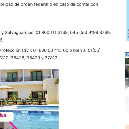
utoridad de orden federal o en caso de contar con
y Salvaguardias: 01 800 111 3168, 045 (55) 9199 8799,
6.
otección Civil: 01 800 00 413 00 o bien al 01(55)
SS
37810, 36428, 36429 y 37812