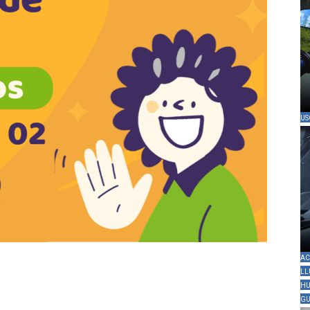
US
AC
LL
HU
GU