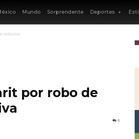
éxico
Mundo
Sorprendente
Deportes
Esti
e radiactiva
rit por robo de
iva
0