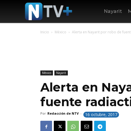
Nayarit
M
Inicio
México
Alerta en Nayarit por robo de fuent
México
Nayarit
Alerta en Naya
fuente radiact
Por
Redacción de NTV
-
16 octubre, 2017