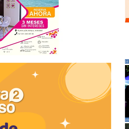
DE
US