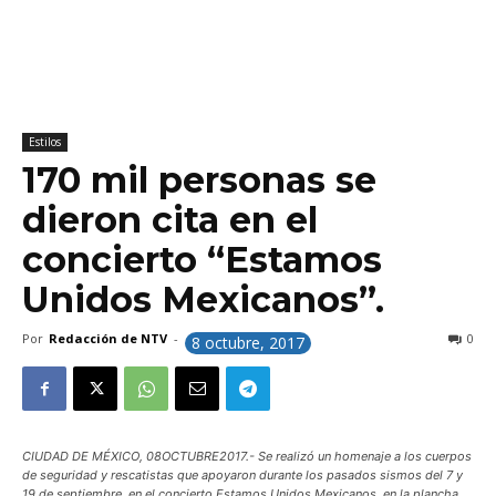
Estilos
170 mil personas se
dieron cita en el
concierto “Estamos
Unidos Mexicanos”.
Por
Redacción de NTV
-
0
8 octubre, 2017
CIUDAD DE MÉXICO, 08OCTUBRE2017.- Se realizó un homenaje a los cuerpos
de seguridad y rescatistas que apoyaron durante los pasados sismos del 7 y
19 de septiembre, en el concierto Estamos Unidos Mexicanos, en la plancha