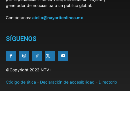
generador de noticias para un público global.
Contáctanos:
atello@nayaritenlinea.mx
SÍGUENOS
©Copyright 2023 NTV+
Código de ética
-
Declaración de accesibilidad
-
Directorio