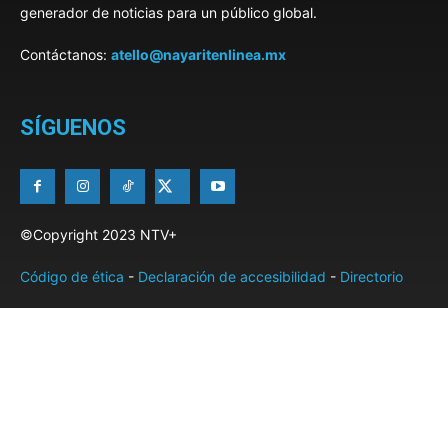
generador de noticias para un público global.
Contáctanos:
atello@nayaritenlinea.mx
SÍGUENOS
©Copyright 2023 NTV+
Código de ética
-
Declaración de accesibilidad
-
Directorio