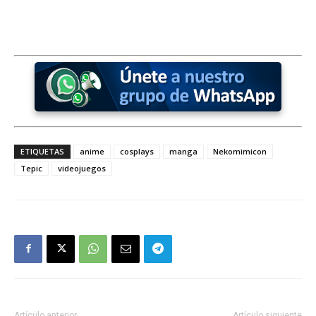
ETIQUETAS
anime
cosplays
manga
Nekomimicon
Tepic
videojuegos
Artículo anterior
Artículo siguiente