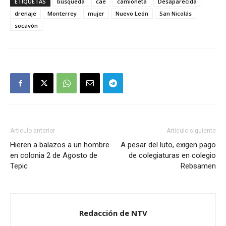
ETIQUETAS
búsqueda
cae
camioneta
Desaparecida
drenaje
Monterrey
mujer
Nuevo León
San Nicolás
socavón
Artículo anterior
Artículo siguiente
Hieren a balazos a un hombre
A pesar del luto, exigen pago
en colonia 2 de Agosto de
de colegiaturas en colegio
Tepic
Rebsamen
Redacción de NTV