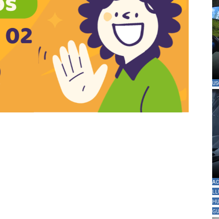
US
AC
LL
HU
GU