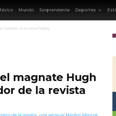
éxico
Mundo
Sorprendente
Deportes
Esti
r, fundador de la revista Playboy
 el magnate Hugh
or de la revista
mero de la revista, una sensual Marilyn Monroe