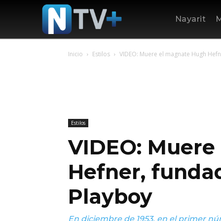
Nayarit
M
Inicio
Estilos
VIDEO: Muere el magnate Hugh Hefne
Estilos
VIDEO: Muere
Hefner, fundad
Playboy
En diciembre de 1953, en el primer nú