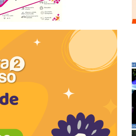
DE
US