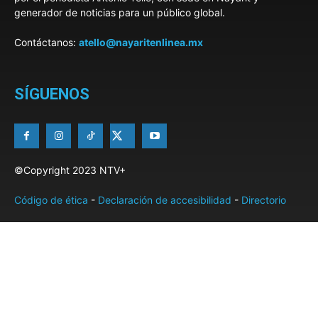
generador de noticias para un público global.
Contáctanos:
atello@nayaritenlinea.mx
SÍGUENOS
©Copyright 2023 NTV+
Código de ética
-
Declaración de accesibilidad
-
Directorio