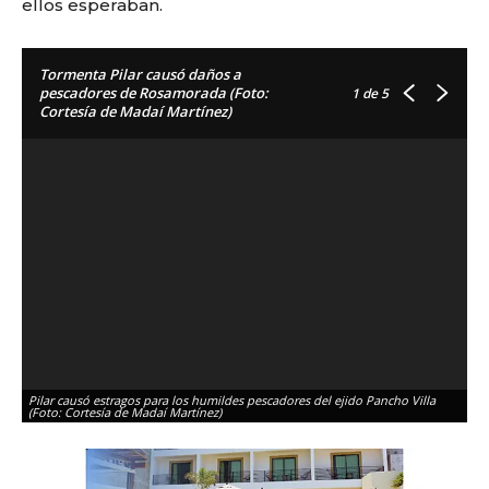
ellos esperaban.
Tormenta Pilar causó daños a
pescadores de Rosamorada (Foto:
1
de 5
Cortesía de Madaí Martínez)
Pilar causó estragos para los humildes pescadores del ejido Pancho Villa
Lo
(Foto: Cortesía de Madaí Martínez)
Ma