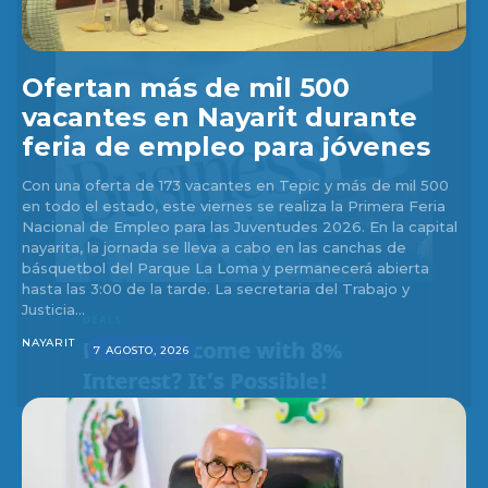
Ofertan más de mil 500
vacantes en Nayarit durante
feria de empleo para jóvenes
Con una oferta de 173 vacantes en Tepic y más de mil 500
en todo el estado, este viernes se realiza la Primera Feria
Nacional de Empleo para las Juventudes 2026. En la capital
nayarita, la jornada se lleva a cabo en las canchas de
básquetbol del Parque La Loma y permanecerá abierta
hasta las 3:00 de la tarde. La secretaria del Trabajo y
Justicia...
NAYARIT
7 AGOSTO, 2026