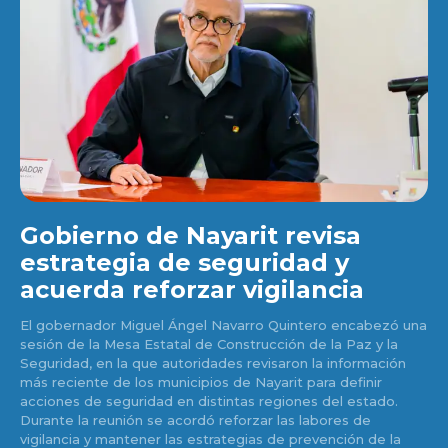
Gobierno de Nayarit revisa
estrategia de seguridad y
acuerda reforzar vigilancia
El gobernador Miguel Ángel Navarro Quintero encabezó una
sesión de la Mesa Estatal de Construcción de la Paz y la
Seguridad, en la que autoridades revisaron la información
más reciente de los municipios de Nayarit para definir
acciones de seguridad en distintas regiones del estado.
Durante la reunión se acordó reforzar las labores de
vigilancia y mantener las estrategias de prevención de la