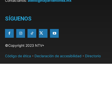
Contáctanos:
atello@nayaritenlinea.mx
SÍGUENOS
©Copyright 2023 NTV+
Código de ética
-
Declaración de accesibilidad
-
Directorio